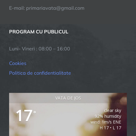
E-mail: primariavata@gmail.com
PROGRAM CU PUBLICUL
Luni- Vineri : 08:00 – 16:00
Cookies
Politica de confidentialitate
VATA DE JOS
17
clear sky
°
92% humidity
wind: 1m/s ENE
H 17 • L 17