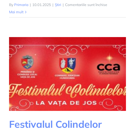
pentru
By
Primaria
|
10.01.2025
|
Știri
|
Comentariile sunt închise
PROGRAM
Mai mult
DE
COLECTARE
A
DEȘEURILOR
PE
ANUL
2025
Festivalul Colindelor