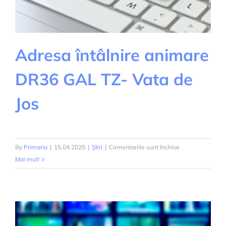
Adresa întâlnire animare
DR36 GAL TZ- Vata de
Jos
pentru
By
Primaria
|
15.04.2025
|
Știri
|
Comentariile sunt închise
Adresa
Mai mult
întâlnire
animare
DR36
GAL
TZ-