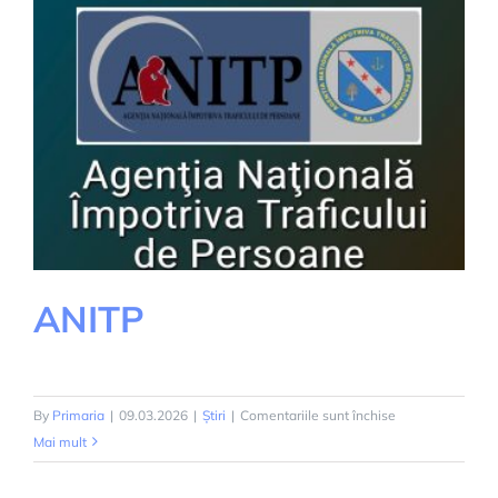
ANITP
pentru
By
Primaria
|
09.03.2026
|
Știri
|
Comentariile sunt închise
ANITP
Mai mult