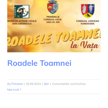
SA
Roadele Toamnei
pentru
By
Primaria
|
30.09.2024
|
Știri
|
Comentariile sunt închise
Roadele
Mai mult
Toamnei