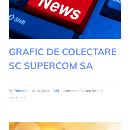
GRAFIC DE COLECTARE
SC SUPERCOM SA
pentru
By
Primaria
|
10.10.2024
|
Știri
|
Comentariile sunt închise
GRAFIC
Mai mult
DE
COLECTARE
SC
SUPERCOM