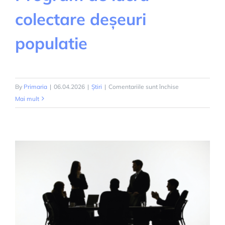
colectare deșeuri
populatie
pentru
By
Primaria
|
06.04.2026
|
Știri
|
Comentariile sunt închise
Program
Mai mult
de
lucru
colectare
deșeuri
populatie