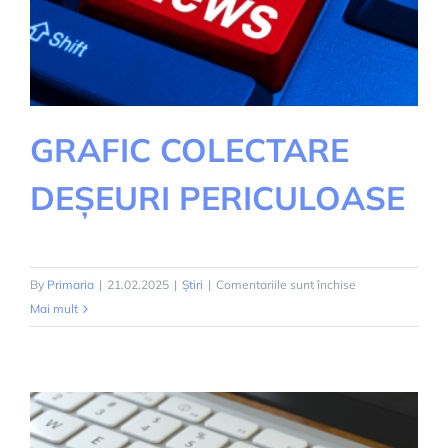
JUDETULUI
HUNEDOARA
GRAFIC COLECTARE
DEȘEURI PERICULOASE
pentru
By
Primaria
|
21.02.2025
|
Știri
|
Comentariile sunt închise
GRAFIC
Mai mult
COLECTARE
DEȘEURI
PERICULOASE