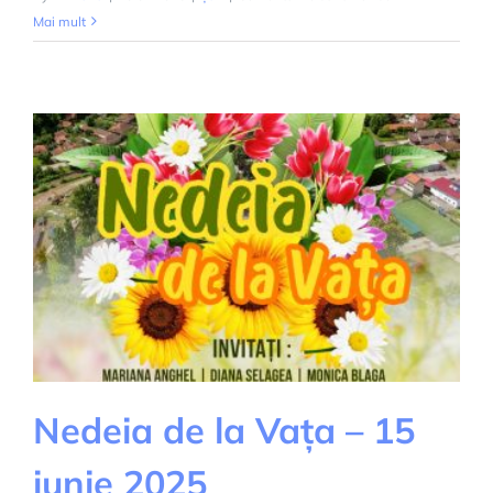
Sărbătoarea
Mai mult
Taragotului
Nedeia de la Vața – 15
iunie 2025