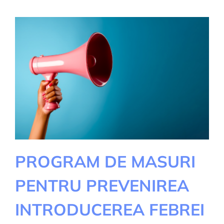
sărbători
Paste
2025
PROGRAM DE MASURI
PENTRU PREVENIREA
INTRODUCEREA FEBREI