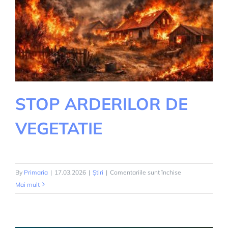
STOP ARDERILOR DE
VEGETATIE
pentru
By
Primaria
|
17.03.2026
|
Știri
|
Comentariile sunt închise
STOP
Mai mult
ARDERILOR
DE
VEGETATIE