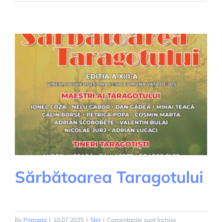
colindelor
Sărbătoarea Taragotului
pentru
By
Primaria
|
10.07.2025
|
Știri
|
Comentariile sunt închise