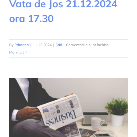
Vata de Jos 21.12.2024
ora 17.30
pentru
By
Primaria
|
11.12.2024
|
Știri
|
Comentariile sunt închise
Festivalul
Mai mult
Colindelor
Vata
de
Jos
21.12.2024
ora
17.30