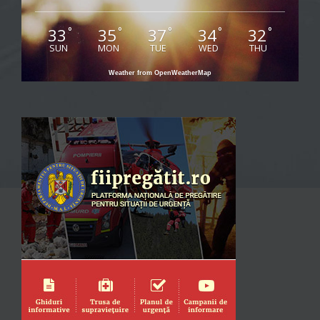
33
35
37
34
32
°
°
°
°
°
SUN
MON
TUE
WED
THU
Weather from OpenWeatherMap