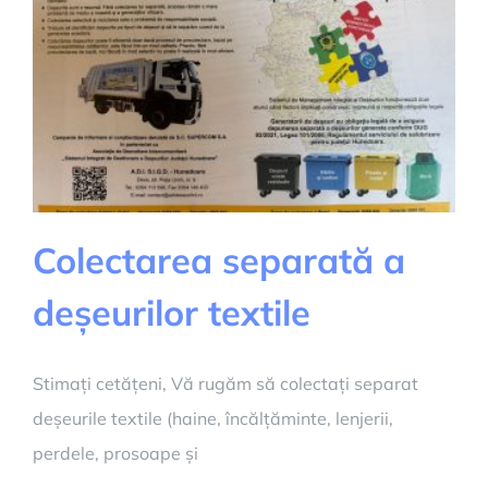
Colectarea separată a
deșeurilor textile
Stimați cetățeni, Vă rugăm să colectați separat
deșeurile textile (haine, încălțăminte, lenjerii,
perdele, prosoape și