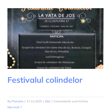
Festivalul colindelor
pentru
By
Primaria
|
17.12.2025
|
Știri
|
Comentariile sunt închise
Festivalul
Mai mult