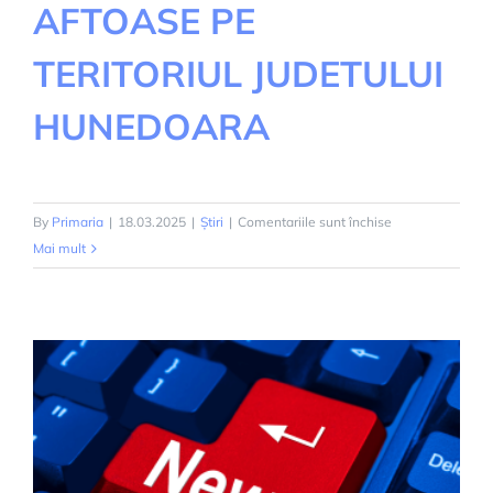
AFTOASE PE
TERITORIUL JUDETULUI
HUNEDOARA
pentru
By
Primaria
|
18.03.2025
|
Știri
|
Comentariile sunt închise
PROGRAM
Mai mult
DE
MASURI
PENTRU
PREVENIREA
INTRODUCEREA
FEBREI
AFTOASE
PE
TERITORIUL