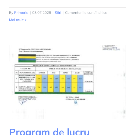
pentru
By
Primaria
|
03.07.2026
|
Știri
|
Comentariile sunt închise
Colectarea
Mai mult
separată
a
deșeurilor
textile
Program de lucru