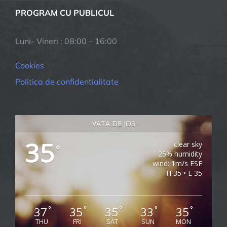
PROGRAM CU PUBLICUL
Luni- Vineri : 08:00 – 16:00
Cookies
Politica de confidentialitate
VATA DE JOS
35
clear sky
°
25% humidity
wind: 1m/s ESE
H 35 • L 35
37
35
35
33
35
°
°
°
°
°
THU
FRI
SAT
SUN
MON