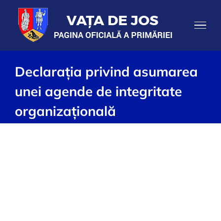
Skip
to
content
Declarația privind asumarea
unei agende de integritate
organizațională