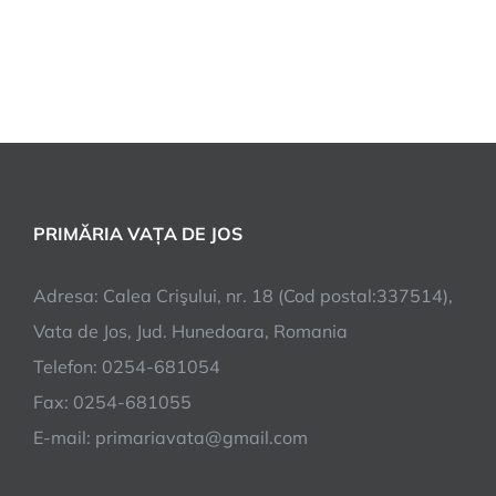
PRIMĂRIA VAȚA DE JOS
Adresa: Calea Crişului, nr. 18 (Cod postal:337514),
Vata de Jos, Jud. Hunedoara, Romania
Telefon: 0254-681054
Fax: 0254-681055
E-mail: primariavata@gmail.com