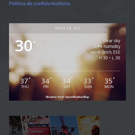
Politica de confidentialitate
VATA DE JOS
30
clear sky
°
34% humidity
wind: 2m/s ESE
H 30 • L 30
37
34
34
33
35
°
°
°
°
°
THU
FRI
SAT
SUN
MON
Weather from OpenWeatherMap