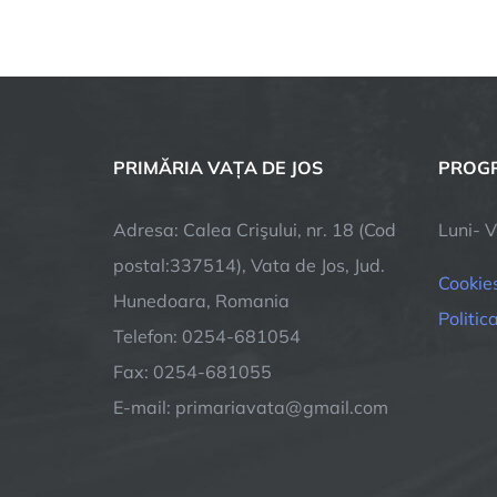
PRIMĂRIA VAȚA DE JOS
PROGR
Adresa: Calea Crişului, nr. 18 (Cod
Luni- V
postal:337514), Vata de Jos, Jud.
Cookie
Hunedoara, Romania
Politic
Telefon: 0254-681054
Fax: 0254-681055
E-mail: primariavata@gmail.com