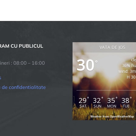
AM CU PUBLICUL
VATA DE JOS
30
cl
°
ineri : 08:00 – 16:00
36% hu
wind: 3
H 30
s
a de confidentialitate
29
32
35
38
°
°
°
°
SAT
SUN
MON
TUE
Weather from OpenWeatherMap