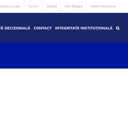
ultura Locala
Turism
Scoala
Info Alegeri
Hărți interactive
Ă DECIZIONALĂ
CONTACT
INTEGRITATE INSTITUȚIONALĂ