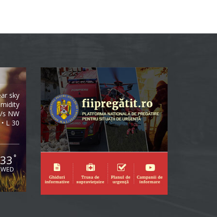
ear sky
midity
m/s NW
 • L 30
33
°
WED