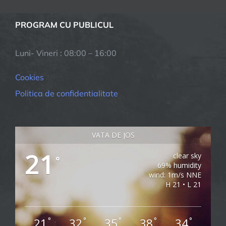
PROGRAM CU PUBLICUL
Luni- Vineri : 08:00 – 16:00
Cookies
Politica de confidentialitate
VATA DE JOS
21
clear sky
°
69% humidity
wind: 1m/s NNE
H 21 • L 21
21
32
35
38
34
°
°
°
°
°