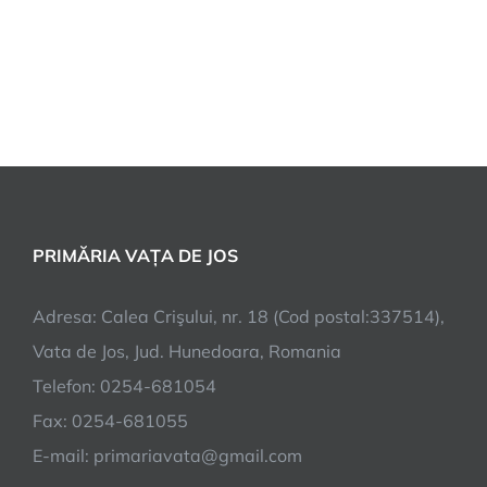
PRIMĂRIA VAȚA DE JOS
Adresa: Calea Crişului, nr. 18 (Cod postal:337514),
Vata de Jos, Jud. Hunedoara, Romania
Telefon: 0254-681054
Fax: 0254-681055
E-mail: primariavata@gmail.com