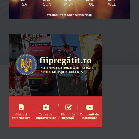
SAT
SUN
MON
TUE
WED
Weather from OpenWeatherMap