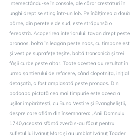
intersectându-se în console, ale căror crestături în
unghi drept se sting într-un lob. Pe înălțimea a două
bârne, din peretele de sud, este străpunsă o
fereastră. Acoperirea interiorului: tavan drept peste
pronaos, boltă în leagăn peste naos, cu timpane est
și vest pe suprafețe teșite, boltă tronconică și trei
fâșii curbe peste altar. Toate acestea au rezultat în
urma șantierului de refacere, când clopotnița, inițial
detașată, a fost amplasată peste pronaos. Din
podoaba pictată cea mai timpurie este aceea a
ușilor impărătești, cu Buna Vestire și Evangheliștii,
despre care aflăm din însemnarea: „Anii Domnului
1740,această sfântă zveră s-au făcut pentru
sufletul lui Ivănuț Marc și au umblat Ivănuț Toader