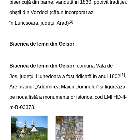
bisericuță din bârne, vândută în 1830, potrivit tradiției,
obștii din Vozdoci (cătun încorporat azi
[2]
în Luncșoara, județul Arad)
.
Biserica de lemn din Ocișor
Biserica de lemn din Ocișor
, comuna Vața de
[1]
Jos, județul Hunedoara a fost ridicată în anul 1802
.
Are hramul „Adormirea Maicii Domnului” și figurează
pe noua listă a monumentelor istorice, cod LMI HD-II-
m-B-03373.