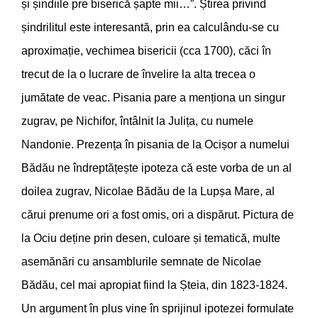
și șindiile pre biserică șapte mii…”. Știrea privind
șindrilitul este interesantă, prin ea calculându-se cu
aproximație, vechimea bisericii (cca 1700), căci în
trecut de la o lucrare de învelire la alta trecea o
jumătate de veac. Pisania pare a menționa un singur
zugrav, pe Nichifor, întâlnit la Julița, cu numele
Nandonie. Prezența în pisania de la Ocișor a numelui
Bădău ne îndreptățește ipoteza că este vorba de un al
doilea zugrav, Nicolae Bădău de la Lupșa Mare, al
cărui prenume ori a fost omis, ori a dispărut. Pictura de
la Ociu deține prin desen, culoare și tematică, multe
asemănări cu ansamblurile semnate de Nicolae
Bădău, cel mai apropiat fiind la Șteia, din 1823-1824.
Un argument în plus vine în sprijinul ipotezei formulate