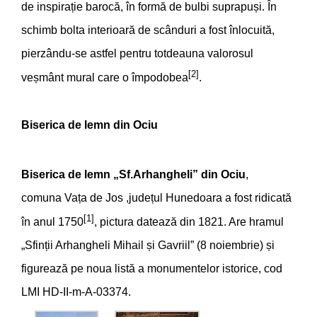
de inspirație barocă, în formă de bulbi suprapuși. În
schimb bolta interioară de scânduri a fost înlocuită,
pierzându-se astfel pentru totdeauna valorosul
[2]
veșmânt mural care o împodobea
.
Biserica de lemn din Ociu
Biserica de lemn „Sf.Arhangheli” din Ociu
,
comuna Vața de Jos ,județul Hunedoara a fost ridicată
[1]
în anul 1750
, pictura datează din 1821. Are hramul
„Sfinții Arhangheli Mihail și Gavriil” (8 noiembrie) și
figurează pe noua listă a monumentelor istorice, cod
LMI HD-II-m-A-03374.