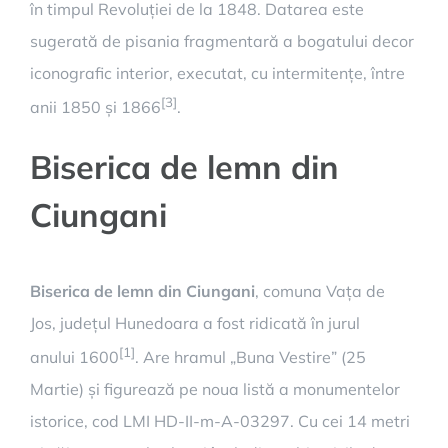
în timpul Revoluției de la 1848. Datarea este
sugerată de pisania fragmentară a bogatului decor
iconografic interior, executat, cu intermitențe, între
[3]
anii 1850 și 1866
.
Biserica de lemn din
Ciungani
Biserica de lemn din Ciungani
, comuna Vața de
Jos, județul Hunedoara a fost ridicată în jurul
[1]
anului 1600
. Are hramul „Buna Vestire” (25
Martie) și figurează pe noua listă a monumentelor
istorice, cod LMI HD-II-m-A-03297. Cu cei 14 metri