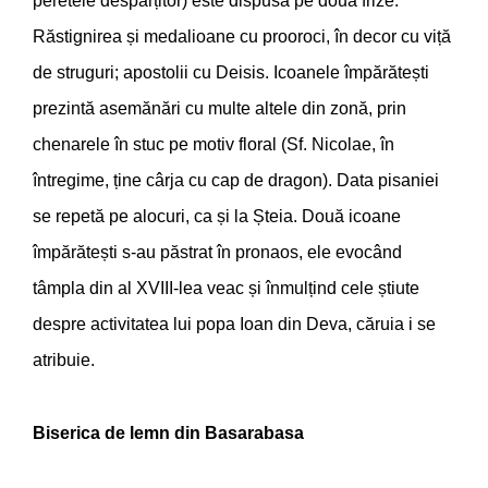
peretele despărțitor) este dispusă pe două frize:
Răstignirea și medalioane cu prooroci, în decor cu viță
de struguri; apostolii cu Deisis. Icoanele împărătești
prezintă asemănări cu multe altele din zonă, prin
chenarele în stuc pe motiv floral (Sf. Nicolae, în
întregime, ține cârja cu cap de dragon). Data pisaniei
se repetă pe alocuri, ca și la Șteia. Două icoane
împărătești s-au păstrat în pronaos, ele evocând
tâmpla din al XVIII-lea veac și înmulțind cele știute
despre activitatea lui popa Ioan din Deva, căruia i se
atribuie.
Biserica de lemn din Basarabasa