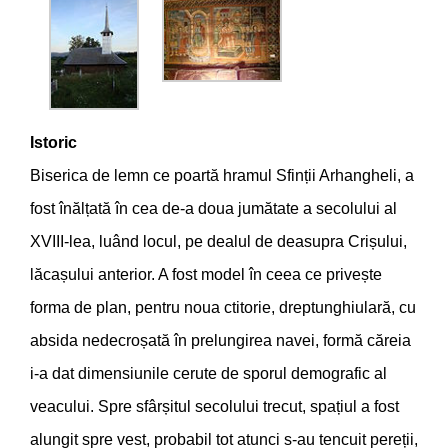
Istoric
Biserica de lemn ce poartă hramul Sfinții Arhangheli, a
fost înălțată în cea de-a doua jumătate a secolului al
XVIII-lea, luând locul, pe dealul de deasupra Crișului,
lăcașului anterior. A fost model în ceea ce privește
forma de plan, pentru noua ctitorie, dreptunghiulară, cu
absida nedecroșată în prelungirea navei, formă căreia
i-a dat dimensiunile cerute de sporul demografic al
veacului. Spre sfârșitul secolului trecut, spațiul a fost
alungit spre vest, probabil tot atunci s-au tencuit pereții,