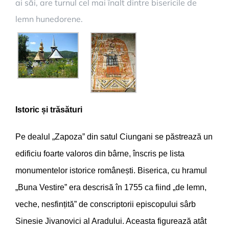
ai săi, are turnul cel mai înalt dintre bisericile de
lemn hunedorene.
Istoric și trăsături
Pe dealul „Zapoza” din satul Ciungani se păstrează un
edificiu foarte valoros din bârne, înscris pe lista
monumentelor istorice românești. Biserica, cu hramul
„Buna Vestire” era descrisă în 1755 ca fiind „de lemn,
veche, nesfințită” de conscriptorii episcopului sârb
Sinesie Jivanovici al Aradului. Aceasta figurează atât