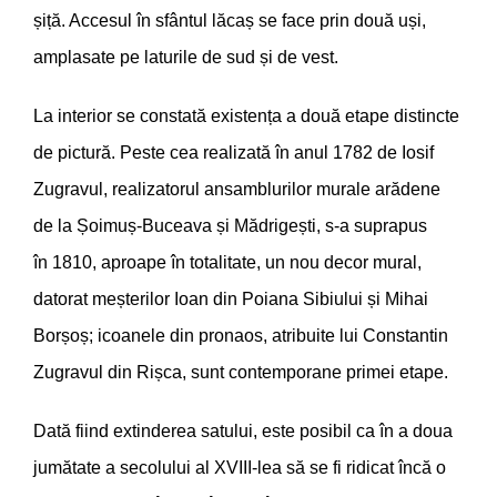
șiță. Accesul în sfântul lăcaș se face prin două uși,
amplasate pe laturile de sud și de vest.
La interior se constată existența a două etape distincte
de pictură. Peste cea realizată în anul 1782 de Iosif
Zugravul, realizatorul ansamblurilor murale arădene
de la Șoimuș-Buceava și Mădrigești, s-a suprapus
în 1810, aproape în totalitate, un nou decor mural,
datorat meșterilor Ioan din Poiana Sibiului și Mihai
Borșoș; icoanele din pronaos, atribuite lui Constantin
Zugravul din Rișca, sunt contemporane primei etape.
Dată fiind extinderea satului, este posibil ca în a doua
jumătate a secolului al XVIII-lea să se fi ridicat încă o