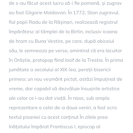
de s-au făcut acest lucru să-i fie pomană, și zugrav
au fost Gligorie Moldovan. În 1772, Stan zugravul,
fiul popii Radu de la Rășinari, realizează registrul
împărătesc al tâmplei de la Birtin, inclusiv icoana
de hram cu Buna Vestire, pe care, după obiceiul
său, le semneaza pe verso, amintind că era locuitor
în Orăștie, protopop fiind Iosif de la Trestia. În prima
jumătate a secolului al XIX-lea, pereții bisericii
primesc un nou veșmânt pictat, astăzi împuținat de
vreme, dar capabil să dezvăluie însușirile artistice
ale celor ce i-au dat viață. În naos, sub ampla
reprezentare a celei de-a doua veniri, a fost scris
textul pisaniei cu acest conținut În zilele prea
înățatului împărat Frantiscus I, episcop al