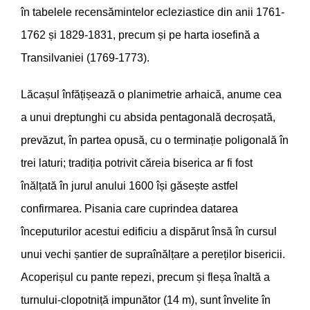
în tabelele recensămintelor ecleziastice din anii 1761-
1762 și 1829-1831, precum și pe harta iosefină a
Transilvaniei (1769-1773).
Lăcașul înfățișează o planimetrie arhaică, anume cea
a unui dreptunghi cu absida pentagonală decroșată,
prevăzut, în partea opusă, cu o terminație poligonală în
trei laturi; tradiția potrivit căreia biserica ar fi fost
înălțată în jurul anului 1600 își găsește astfel
confirmarea. Pisania care cuprindea datarea
începuturilor acestui edificiu a dispărut însă în cursul
unui vechi șantier de supraînălțare a pereților bisericii.
Acoperișul cu pante repezi, precum și fleșa înaltă a
turnului-clopotniță impunător (14 m), sunt învelite în