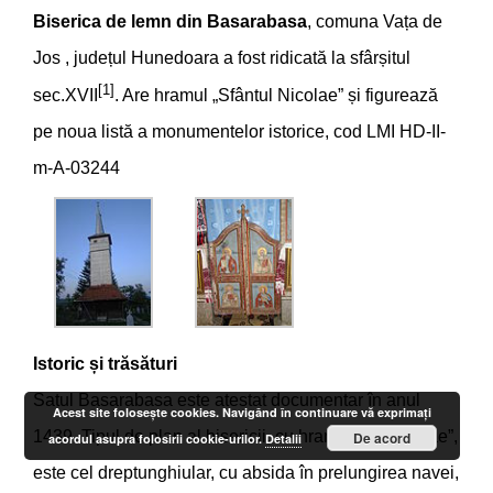
Biserica de lemn din Basarabasa
, comuna Vața de
Jos , județul Hunedoara a fost ridicată la sfârșitul
[1]
sec.XVII
. Are hramul „Sfântul Nicolae” și figurează
pe noua listă a monumentelor istorice, cod LMI HD-II-
m-A-03244
Istoric și trăsături
Satul Basarabasa este atestat documentar în anul
Acest site foloseşte cookies. Navigând în continuare vă exprimaţi
1439. Tipul de plan al bisericii, cu hramul „Sf. Nicolae”,
De acord
acordul asupra folosirii cookie-urilor.
Detalii
este cel dreptunghiular, cu absida în prelungirea navei,