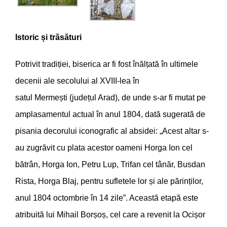
Istoric și trăsături
Potrivit tradiției, biserica ar fi fost înălțată în ultimele
decenii ale secolului al XVIII-lea în
satul Mermești (județul Arad), de unde s-ar fi mutat pe
amplasamentul actual în anul 1804, dată sugerată de
pisania decorului iconografic al absidei: „Acest altar s-
au zugrăvit cu plata acestor oameni Horga Ion cel
bătrân, Horga Ion, Petru Lup, Trifan cel tânăr, Busdan
Rista, Horga Blaj, pentru sufletele lor și ale părinților,
anul 1804 octombrie în 14 zile”. Această etapă este
atribuită lui Mihail Borșoș, cel care a revenit la Ocișor