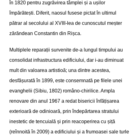
în 1820 pentru zugrăvirea tâmplei și a ușilor
împărătești. Diferit, naosul fusese pictat în ultimul
pătrar al secolului al XVIII-lea de cunoscutul meșter
zărăndean Constantin din Rișca.
Multiplele reparații survenite de-a lungul timpului au
consolidat infrastructura edificiului, dar i-au diminuat
mult din valoarea artistioă; una dintre acestea,
desfășurată în 1899, este consemnată pe filele unei
evanghelii (Sibiu, 1802) româno-chirilice. Ampla
renovare din anul 1967 a redat bisericii înfățișarea
exterioară de odinioară, prin îndepărtarea stratului
inestetic de tencuială și prin reacoperirea cu șiță
(reînnoită în 2009) a edificiului și a frumoasei sale turle