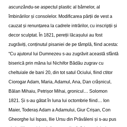
ascunzându-se aspectul plastic al bârnelor, al
îmbinărilor și consolelor. Modificarea părții de vest a
cauzat și renunțarea la cadrele intrărilor, cu inscripții și
decor sculptat. În 1821, pereții lăcașului au fost
zugrăviți, conținutul pisaniei de pe tâmplă, fiind acesta:
“Cu ajutorul lui Dumnezeu s-au zugrăvit această sfântă
biserică prin măna lui Nichifor Bădău zugrav cu
cheltuiale de bani 20, din tot satul Ociului, fiind ctitor
Ciorogar Adam, Maria, Adamul, Ana, Dan crâșnicul,
Bălan Mihaiu, Petrișor Mihai, gronicul… Solomon
1821. Și s-au gătat în luna lui octombrie fiind… Ion
Maier, Toderaș Adam a Adamului, Giur Crișan, Con
Gheorghe lui Ispas, Ilie Ursu din Prăvăleni și s-au pus