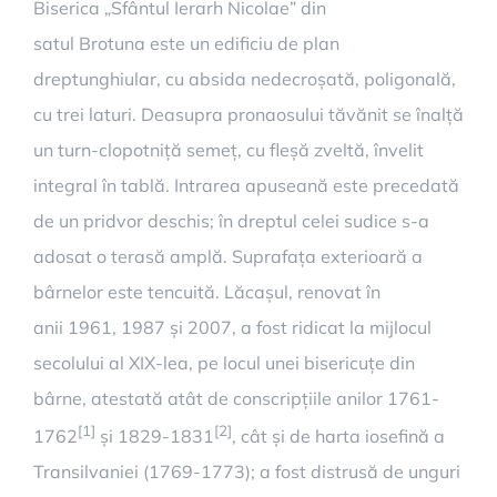
Biserica „Sfântul Ierarh Nicolae” din
satul Brotuna este un edificiu de plan
dreptunghiular, cu absida nedecroșată, poligonală,
cu trei laturi. Deasupra pronaosului tăvănit se înalță
un turn-clopotniță semeț, cu fleșă zveltă, învelit
integral în tablă. Intrarea apuseană este precedată
de un pridvor deschis; în dreptul celei sudice s-a
adosat o terasă amplă. Suprafața exterioară a
bârnelor este tencuită. Lăcașul, renovat în
anii 1961, 1987 și 2007, a fost ridicat la mijlocul
secolului al XIX-lea, pe locul unei bisericuțe din
bârne, atestată atât de conscripțiile anilor 1761-
[1]
[2]
1762
și 1829-1831
, cât și de harta iosefină a
Transilvaniei (1769-1773); a fost distrusă de unguri