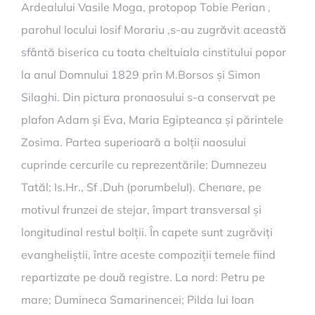
Ardealului Vasile Moga, protopop Tobie Perian ,
parohul locului Iosif Morariu ,s-au zugrăvit această
sfântă biserica cu toata cheltuiala cinstitului popor
la anul Domnului 1829 prin M.Borsos și Simon
Silaghi. Din pictura pronaosului s-a conservat pe
plafon Adam și Eva, Maria Egipteanca și părintele
Zosima. Partea superioară a bolții naosului
cuprinde cercurile cu reprezentările: Dumnezeu
Tatăl; Is.Hr., Sf .Duh (porumbelul). Chenare, pe
motivul frunzei de stejar, împart transversal și
longitudinal restul bolții. În capete sunt zugrăviți
evangheliștii, între aceste compoziții temele fiind
repartizate pe două registre. La nord: Petru pe
mare; Dumineca Samarinencei; Pilda lui Ioan