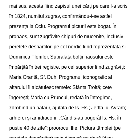
mai sus, acesta fiind zapisul unei cărți pe care l-a scris
în 1824, numitul zugrav, confirmându-i-se astfel
prezența la Ociu. Programul picturii este bogat. În
pronaos, sunt zugrăvite chipuri de mucenițe, inclusiv
peretele despărțitor, pe cel nordic fiind reprezentată și
Duminica Floriilor. Suprafața bolții naosului este
împărțită în trei registre, pe cel superior fiind zugrăviți:
Maria Orantă, Sf. Duh. Programul iconografic al
altarului îl alcătuiesc temele: Sfânta Troiță; cete
îngerești; Maria cu Pruncul, redată în întregime,
zdrobind un balaur, ajutată de Is. Hs.; Jertfa lui Avram;
arhierei și arhidiaconi; „Când s-au pogorât Is. Hs. în
pustie 40 de zile”; proorocul Ilie. Pictura tâmplei (pe