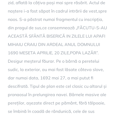
zid, aflată la câțiva pași mai spre răsărit. Actul de
naștere i-a fost săpat în cadrul intrării de vest,spre
naos. S-a păstrat numai fragmentul cu inscripția,
din pragul de sus,ce consemnează „FĂCUTU-S-AU
ACEASTĂ SFÂNTĂ BISERICĂ IN ZILELE LUI APAFI
MIHAIU CRAIU DIN ARDEAL ANUL DOMNULUI
1690 MESETA APRILIE, 20 ZILE,POPA LAZĂR”.
Desigur meșterul făurar. Pe o bârnă a peretelui
sudic, la exterior, au mai fost lăsate câteva slove,
dar numai data, 1692 mai 27, a mai putut fi
descifrată. Tipul de plan este cel clasic cu altarul și
pronaosul în prelungirea navei. Bârnele masive ale
pereților, așezate direct pe pământ, fără tălpoaie,
se îmbină în coadă de rândunică, cele de sus