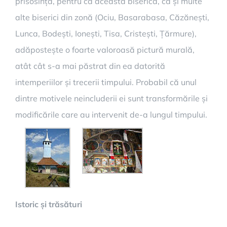
prisosință, pentru că această biserică, ca și multe
alte biserici din zonă (Ociu, Basarabasa, Căzănești,
Lunca, Bodești, Ionești, Tisa, Cristești, Țărmure),
adăpostește o foarte valoroasă pictură murală,
atât cât s-a mai păstrat din ea datorită
intemperiilor și trecerii timpului. Probabil că unul
dintre motivele neincluderii ei sunt transformările și
modificările care au intervenit de-a lungul timpului.
Istoric și trăsături