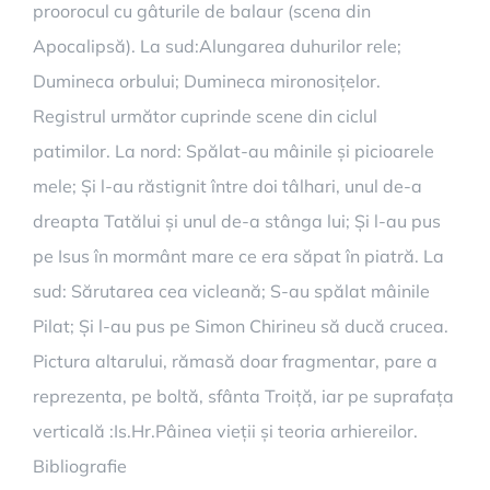
proorocul cu gâturile de balaur (scena din
Apocalipsă). La sud:Alungarea duhurilor rele;
Dumineca orbului; Dumineca mironosițelor.
Registrul următor cuprinde scene din ciclul
patimilor. La nord: Spălat-au mâinile și picioarele
mele; Și l-au răstignit între doi tâlhari, unul de-a
dreapta Tatălui și unul de-a stânga lui; Și l-au pus
pe Isus în mormânt mare ce era săpat în piatră. La
sud: Sărutarea cea vicleană; S-au spălat mâinile
Pilat; Și l-au pus pe Simon Chirineu să ducă crucea.
Pictura altarului, rămasă doar fragmentar, pare a
reprezenta, pe boltă, sfânta Troiță, iar pe suprafața
verticală :Is.Hr.Pâinea vieții și teoria arhiereilor.
Bibliografie