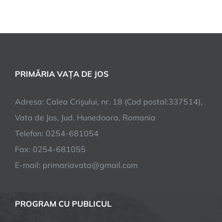
primarii
masuri
sărbători
Paste
2025
PRIMĂRIA VAȚA DE JOS
Adresa: Calea Crişului, nr. 18 (Cod postal:337514),
Vata de Jos, Jud. Hunedoara, Romania
Telefon: 0254-681054
Fax: 0254-681055
E-mail: primariavata@gmail.com
PROGRAM CU PUBLICUL