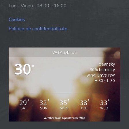
Luni- Vineri : 08:00 – 16:00
Cookies
Politica de confidentialitate
VATA DE JOS
30
clear sky
°
36% humidity
wind: 3m/s NW
H 30 • L 30
29
32
35
38
33
°
°
°
°
°
SAT
SUN
MON
TUE
WED
Weather from OpenWeatherMap