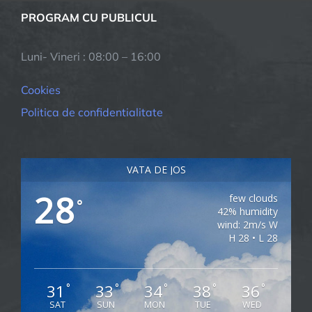
PROGRAM CU PUBLICUL
Luni- Vineri : 08:00 – 16:00
Cookies
Politica de confidentialitate
VATA DE JOS
28
few clouds
°
42% humidity
wind: 2m/s W
H 28 • L 28
31
33
34
38
36
°
°
°
°
°
SAT
SUN
MON
TUE
WED