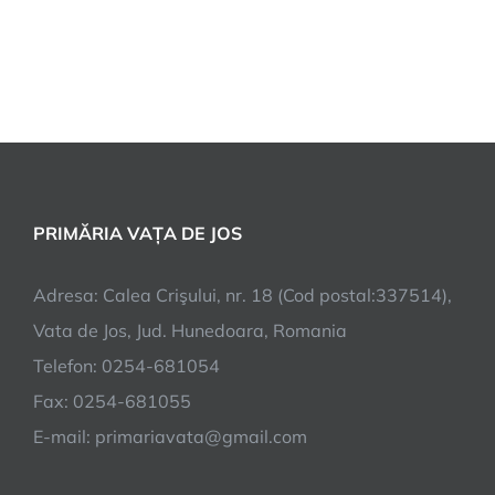
PRIMĂRIA VAȚA DE JOS
Adresa: Calea Crişului, nr. 18 (Cod postal:337514),
Vata de Jos, Jud. Hunedoara, Romania
Telefon: 0254-681054
Fax: 0254-681055
E-mail: primariavata@gmail.com