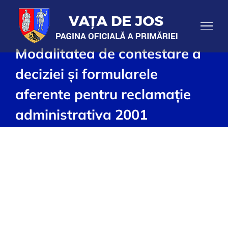
Skip
to
content
Modalitatea de contestare a
deciziei și formularele
aferente pentru reclamație
administrativa 2001