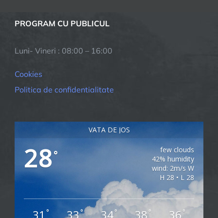
PROGRAM CU PUBLICUL
Luni- Vineri : 08:00 – 16:00
Cookies
Politica de confidentialitate
VATA DE JOS
28
few clouds
°
42% humidity
wind: 2m/s W
H 28 • L 28
31
33
34
38
36
°
°
°
°
°