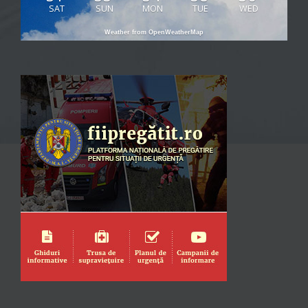
SAT
SUN
MON
TUE
WED
Weather from OpenWeatherMap