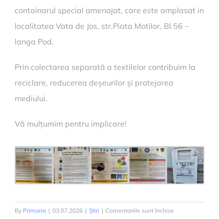
containarul special amenajat, care este amplasat in
localitatea Vata de Jos, str.Piata Motilor, Bl.56 –
langa Pod.
Prin colectarea separată a textilelor contribuim la
reciclare, reducerea deșeurilor și protejarea
mediului.
Vă mulțumim pentru implicare!
pentru
By
Primaria
|
03.07.2026
|
Știri
|
Comentariile sunt închise