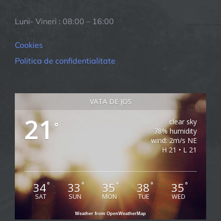
Luni- Vineri : 08:00 – 16:00
Cookies
Politica de confidentialitate
VATA DE JOS
21
clear sky
°
78% humidity
wind: 2m/s NE
H 21 • L 21
34
33
35
38
35
°
°
°
°
°
SAT
SUN
MON
TUE
WED
Weather from OpenWeatherMap