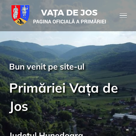
Skip
to
content
Bun venit pe site-ul
Primăriei Vața de
Jos
Județul Hunedoara