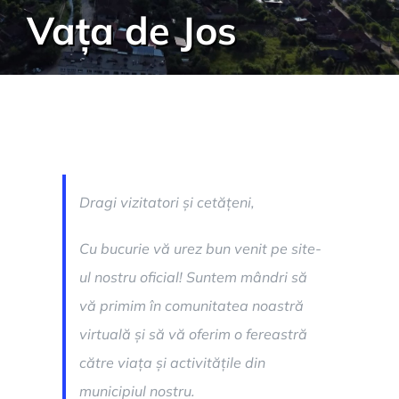
Vața de Jos
Dragi vizitatori și cetățeni,
Cu bucurie vă urez bun venit pe site-
ul nostru oficial! Suntem mândri să
vă primim în comunitatea noastră
virtuală și să vă oferim o fereastră
către viața și activitățile din
municipiul nostru.