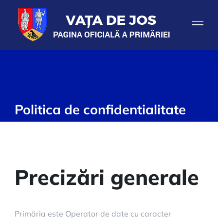
Skip
to
content
Politica de confidentialitate
Precizări generale
Primăria este Operator de date cu caracter