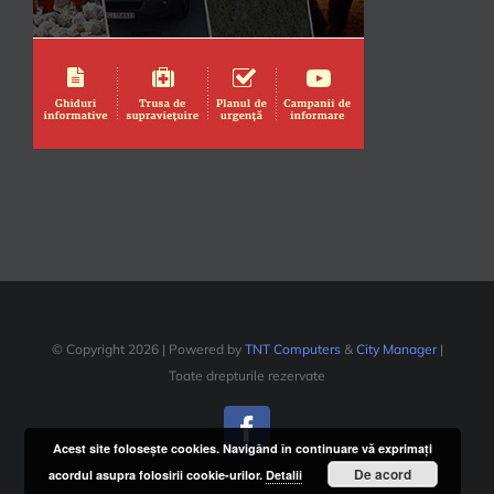
© Copyright
2026 | Powered by
TNT Computers
&
City Manager
|
Toate drepturile rezervate
Facebook
Acest site foloseşte cookies. Navigând în continuare vă exprimaţi
De acord
acordul asupra folosirii cookie-urilor.
Detalii