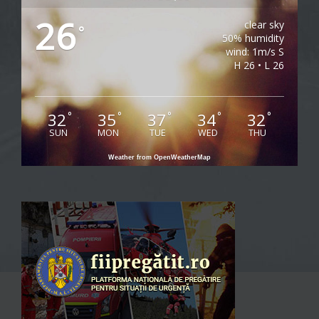
26
clear sky
°
50% humidity
wind: 1m/s S
H 26 • L 26
32
35
37
34
32
°
°
°
°
°
SUN
MON
TUE
WED
THU
Weather from OpenWeatherMap