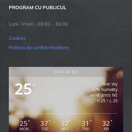
PROGRAM CU PUBLICUL
Luni- Vineri : 08:00 – 16:00
Cookies
Politica de confidentialitate
VATA DE JOS
25
clear sky
°
37% humidity
wind: 2m/s NE
H 25 • L 25
25
37
32
31
32
°
°
°
°
°
MON
TUE
WED
THU
FRI