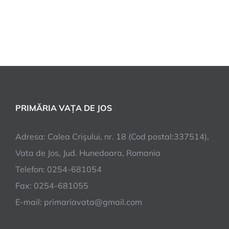
PRIMĂRIA VAȚA DE JOS
Adresa: Calea Crişului, nr. 18 (Cod postal:337514),
Vata de Jos, Jud. Hunedoara, Romania
Telefon: 0254-681054
Fax: 0254-681055
E-mail: primariavata@gmail.com