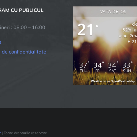
AM CU PUBLICUL
VATA DE JOS
21
cl
°
ineri : 08:00 – 16:00
52% hu
wind: 2m
H 21
s
a de confidentialitate
37
34
34
33
°
°
°
°
THU
FRI
SAT
SUN
Weather from OpenWeatherMap
r
| Toate drepturile rezervate