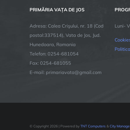
PRIMĂRIA VAȚA DE JOS
PROGR
Adresa: Calea Crişului, nr. 18 (Cod
Luni- V
postal:337514), Vata de Jos, Jud.
Cookie
Hunedoara, Romania
Politic
Telefon: 0254-681054
Fax: 0254-681055
E-mail: primariavata@gmail.com
© Copyright
2026 | Powered by
TNT Computers
&
City Manage