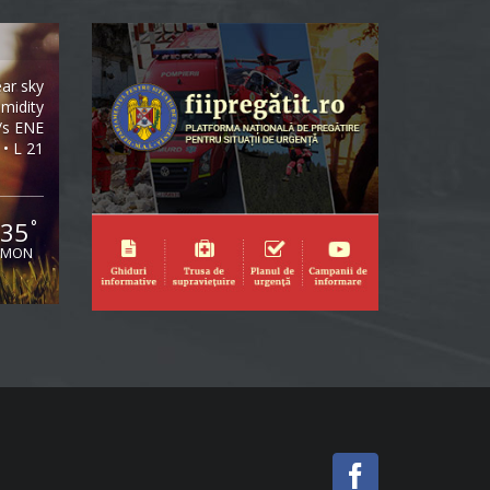
ear sky
midity
/s ENE
 • L 21
35
°
MON
Facebook