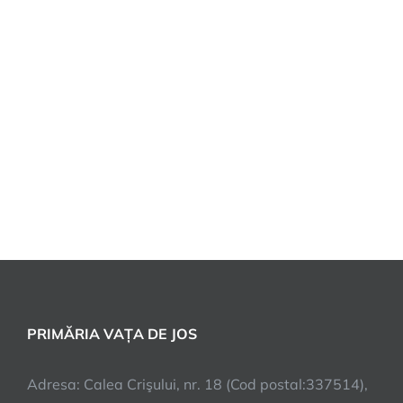
PRIMĂRIA VAȚA DE JOS
Adresa: Calea Crişului, nr. 18 (Cod postal:337514),