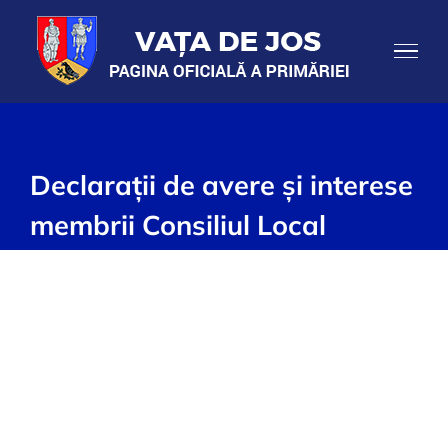
Skip
to
content
Declarații de avere și interese
membrii Consiliul Local