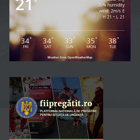
21
°
70% humidity
wind: 2m/s E
H 21 • L 21
34
34
33
35
38
°
°
°
°
°
FRI
SAT
SUN
MON
TUE
Weather from OpenWeatherMap