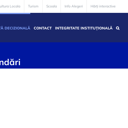
ultura Locala
Turism
Scoala
Info Alegeri
Hărți interactive
Ă DECIZIONALĂ
CONTACT
INTEGRITATE INSTITUȚIONALĂ
ndări