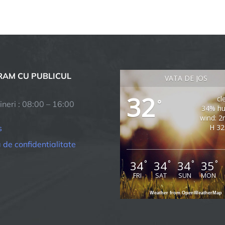
AM CU PUBLICUL
VATA DE JOS
32
cl
°
ineri : 08:00 – 16:00
34% hu
wind: 2
H 32
s
a de confidentialitate
34
34
34
35
°
°
°
°
FRI
SAT
SUN
MON
Weather from OpenWeatherMap