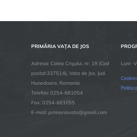
PRIMĂRIA VAȚA DE JOS
PROGR
Adresa: Calea Crişului, nr. 18 (Cod
Luni- V
postal:337514), Vata de Jos, Jud.
Cookie
Hunedoara, Romania
Politic
Telefon: 0254-681054
Fax: 0254-681055
E-mail: primariavata@gmail.com