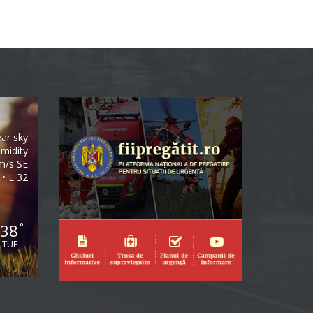
ear sky
midity
m/s SE
 • L 32
38
°
TUE