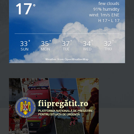
17
few clouds
°
91% humidity
wind: 1m/s ENE
H 17 • L 17
33
35
37
34
32
°
°
°
°
°
SUN
MON
TUE
WED
THU
Weather from OpenWeatherMap