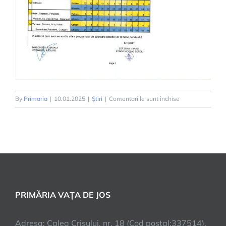
pentru
By
Primaria
|
10.01.2025
|
Știri
|
Comentariile sunt închise
PROGRAM
DE
COLECTARE
A
DEȘEURILOR
PE
ANUL
PRIMĂRIA VAȚA DE JOS
2025
Adresa: Calea Crişului, nr. 18 (Cod postal:337514),