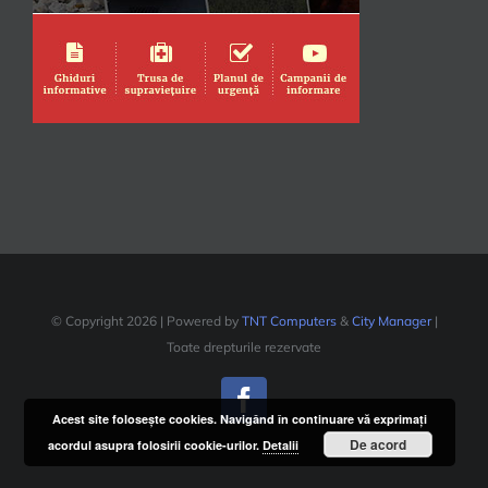
© Copyright
2026 | Powered by
TNT Computers
&
City Manager
|
Toate drepturile rezervate
Facebook
Acest site foloseşte cookies. Navigând în continuare vă exprimaţi
De acord
acordul asupra folosirii cookie-urilor.
Detalii