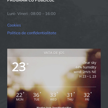
PROGRAM CU PUBLICUL
Luni- Vineri : 08:00 – 16:00
Cookies
Politica de confidentialitate
VATA DE JOS
23
clear sky
°
44% humidity
wind: 2m/s NE
H 23 • L 23
22
36
33
31
32
°
°
°
°
°
MON
TUE
WED
THU
FRI
Weather from OpenWeatherMap