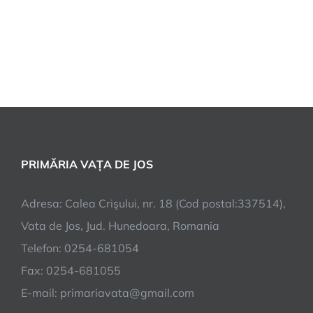
PRIMĂRIA VAȚA DE JOS
Adresa: Calea Crişului, nr. 18 (Cod postal:337514),
Vata de Jos, Jud. Hunedoara, Romania
Telefon: 0254-681054
Fax: 0254-681055
E-mail: primariavata@gmail.com