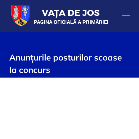
Skip
to
content
Anunțurile posturilor scoase
la concurs