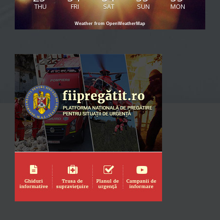
THU
FRI
SAT
SUN
MON
Weather from OpenWeatherMap