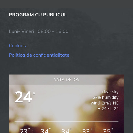
PROGRAM CU PUBLICUL
Luni- Vineri : 08:00 – 16:00
Cookies
Politica de confidentialitate
VATA DE JOS
24
clear sky
°
67% humidity
wind: 2m/s NE
H 24 • L 24
23
34
34
33
35
°
°
°
°
°