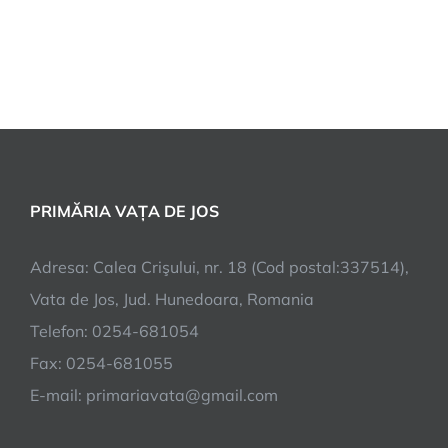
PRIMĂRIA VAȚA DE JOS
Adresa: Calea Crişului, nr. 18 (Cod postal:337514),
Vata de Jos, Jud. Hunedoara, Romania
Telefon: 0254-681054
Fax: 0254-681055
E-mail: primariavata@gmail.com