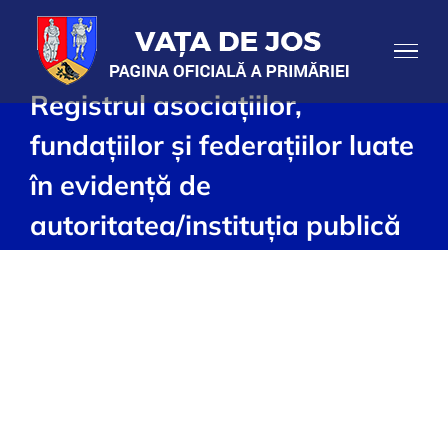
Skip
to
content
Registrul asociațiilor,
fundațiilor și federațiilor luate
în evidență de
autoritatea/instituția publică