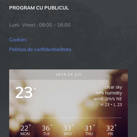
PROGRAM CU PUBLICUL
Luni- Vineri : 08:00 – 16:00
Cookies
Politica de confidentialitate
VATA DE JOS
23
clear sky
°
44% humidity
wind: 2m/s NE
H 23 • L 23
22
36
33
31
32
°
°
°
°
°
MON
TUE
WED
THU
FRI