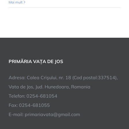
Program
Mai mult
de
lucru
colectare
deșeuri
populatie
PRIMĂRIA VAȚA DE JOS
Adresa: Calea Crişului, nr. 18 (Cod postal:337514),
Vata de Jos, Jud. Hunedoara, Romania
Telefon: 0254-681054
Fax: 0254-681055
E-mail: primariavata@gmail.com