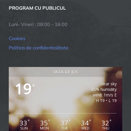
PROGRAM CU PUBLICUL
Luni- Vineri : 08:00 – 16:00
Cookies
Politica de confidentialitate
VATA DE JOS
19
clear sky
°
85% humidity
wind: 1m/s E
H 19 • L 19
33
35
37
34
32
°
°
°
°
°
SUN
MON
TUE
WED
THU