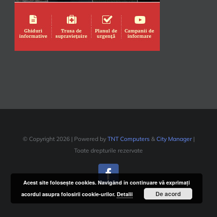
© Copyright
2026 | Powered by
TNT Computers
&
City Manager
|
Toate drepturile rezervate
Facebook
Acest site foloseşte cookies. Navigând în continuare vă exprimaţi
De acord
acordul asupra folosirii cookie-urilor.
Detalii