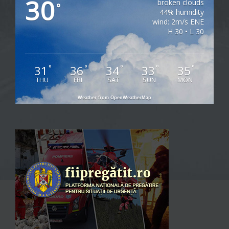
30
broken clouds
°
44% humidity
wind: 2m/s ENE
H 30 • L 30
31
36
34
33
35
°
°
°
°
°
THU
FRI
SAT
SUN
MON
Weather from OpenWeatherMap