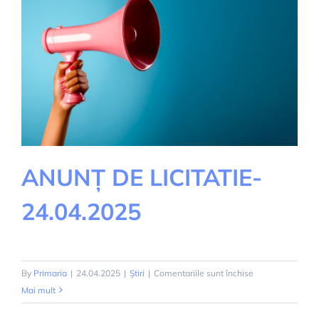
ANUNȚ DE LICITATIE-
24.04.2025
pentru
By
Primaria
|
24.04.2025
|
Știri
|
Comentariile sunt închise
ANUNȚ
Mai mult
DE