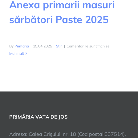
Anexa primarii masuri
sărbători Paste 2025
pentru
By
Primaria
|
15.04.2025
|
Știri
|
Comentariile sunt închise
Anexa
Mai mult
primarii
masuri
sărbători
Paste
2025
PRIMĂRIA VAȚA DE JOS
Adresa: Calea Crişului, nr. 18 (Cod postal:337514),