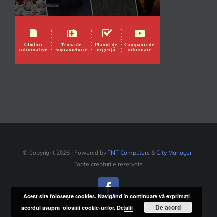
© Copyright
2026 | Powered by
TNT Computers
&
City Manager
|
Toate drepturile rezervate
Facebook
Acest site foloseşte cookies. Navigând în continuare vă exprimaţi
De acord
acordul asupra folosirii cookie-urilor.
Detalii