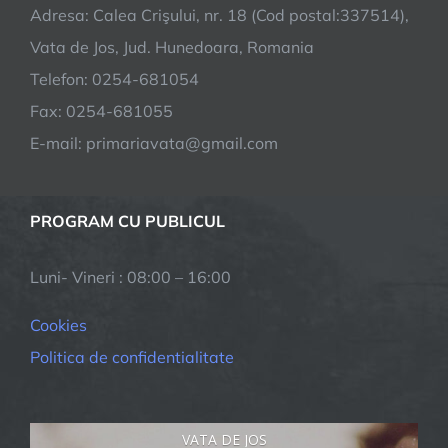
Adresa: Calea Crişului, nr. 18 (Cod postal:337514),
starii
de
Vata de Jos, Jud. Hunedoara, Romania
alerta
Telefon: 0254-681054
pentru
Fax: 0254-681055
prevenirea
si
E-mail: primariavata@gmail.com
combaterea
efectelor
pandemiei
PROGRAM CU PUBLICUL
de
COVID-
Luni- Vineri : 08:00 – 16:00
19
Cookies
Politica de confidentialitate
VATA DE JOS