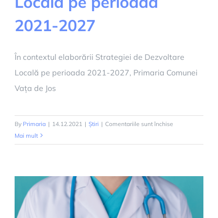
Locală pe perioada
2021-2027
În contextul elaborării Strategiei de Dezvoltare
Locală pe perioada 2021-2027, Primaria Comunei
Vața de Jos
pentru
By
Primaria
|
14.12.2021
|
Știri
|
Comentariile sunt închise
Strategia
Mai mult
de
Dezvoltare
Locală
pe
perioada
2021-
2027