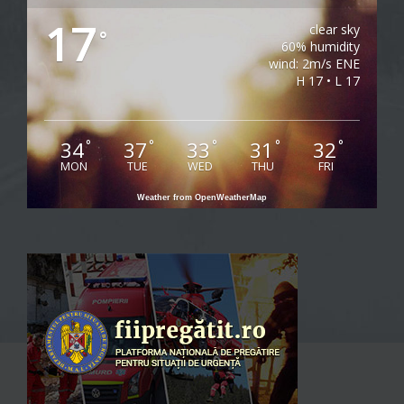
17
clear sky
°
60% humidity
wind: 2m/s ENE
H 17 • L 17
34
37
33
31
32
°
°
°
°
°
MON
TUE
WED
THU
FRI
Weather from OpenWeatherMap