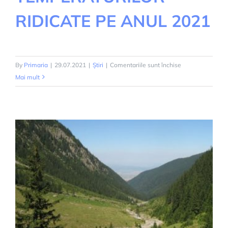
RIDICATE PE ANUL 2021
pentru
By
Primaria
|
29.07.2021
|
Știri
|
Comentariile sunt închise
PLANUL
Mai mult
JUDETEAN
DE
MASURI
SI
ACTIUNI
PENTRU
ATENUAREA
EFECTELOR
TEMPERATURIL
RIDICATE
PE
ANUL