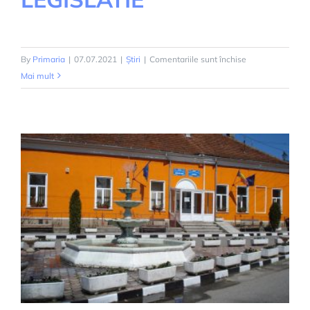
pentru
By
Primaria
|
07.07.2021
|
Știri
|
Comentariile sunt închise
COMBATEREA
Mai mult
BURUIENII
AMBROZIA-
LEGISLATIE