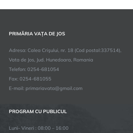
instituirea
unei
scheme
de
ajutor
PRIMĂRIA VAȚA DE JOS
de
stat
Adresa: Calea Crişului, nr. 18 (Cod postal:337514),
pentru
sustinerea
Vata de Jos, Jud. Hunedoara, Romania
activitatii
Telefon: 0254-681054
crescatorilor
Fax: 0254-681055
din
sectorul
E-mail: primariavata@gmail.com
bovin,
in
contextul
PROGRAM CU PUBLICUL
crizei
economice
Luni- Vineri : 08:00 – 16:00
generate