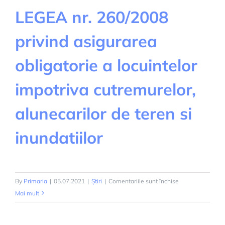
LEGEA nr. 260/2008
privind asigurarea
obligatorie a locuintelor
impotriva cutremurelor,
alunecarilor de teren si
inundatiilor
pentru
By
Primaria
|
05.07.2021
|
Știri
|
Comentariile sunt închise
LEGEA
Mai mult
nr.
260/2008