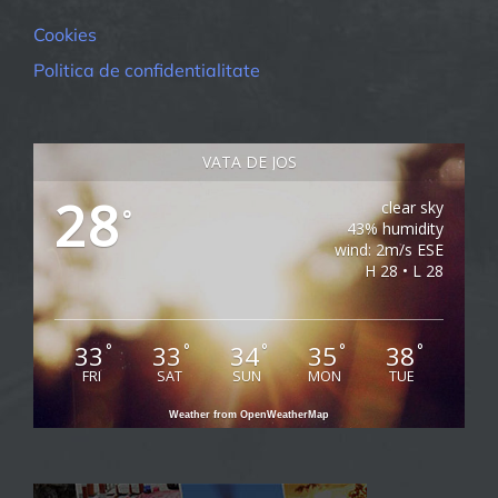
de
Cookies
pandemia
COVID-
Politica de confidentialitate
19
VATA DE JOS
28
clear sky
°
43% humidity
wind: 2m/s ESE
H 28 • L 28
33
33
34
35
38
°
°
°
°
°
FRI
SAT
SUN
MON
TUE
Weather from OpenWeatherMap