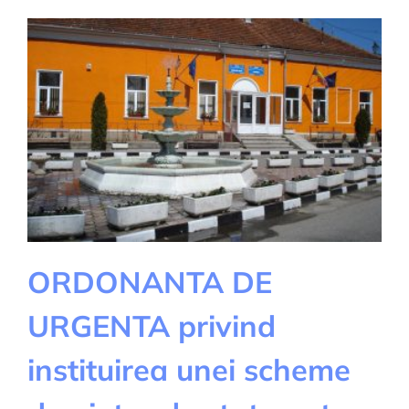
privind
asigurarea
obligatorie
a
locuintelor
impotriva
cutremurelor,
alunecarilor
de
teren
si
inundatiilor
ORDONANTA DE
URGENTA privind
instituirea unei scheme