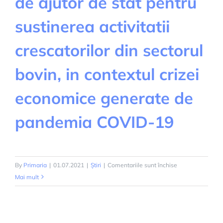
de ajutor de stat pentru
sustinerea activitatii
crescatorilor din sectorul
bovin, in contextul crizei
economice generate de
pandemia COVID-19
pentru
By
Primaria
|
01.07.2021
|
Știri
|
Comentariile sunt închise
ORDONANTA
Mai mult
DE
URGENTA
privind