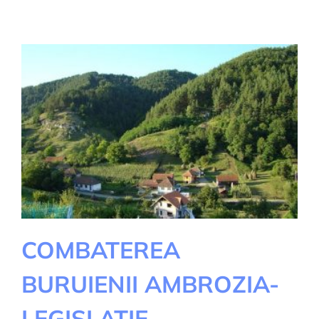
DE
APARARE
IMPOTRIVA
INCENDIILOR
LA
PREPARAREA
GRATARULUI
LA
‘IARBA
VERDE
COMBATEREA
BURUIENII AMBROZIA-
LEGISLATIE