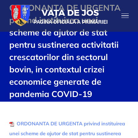
Skip
ORDONANTA DE URGENTA
to
privind instituirea unei
content
scheme de ajutor de stat
pentru sustinerea activitatii
crescatorilor din sectorul
bovin, in contextul crizei
economice generate de
pandemia COVID-19
ORDONANTA DE URGENTA privind instituirea
unei scheme de ajutor de stat pentru sustinerea