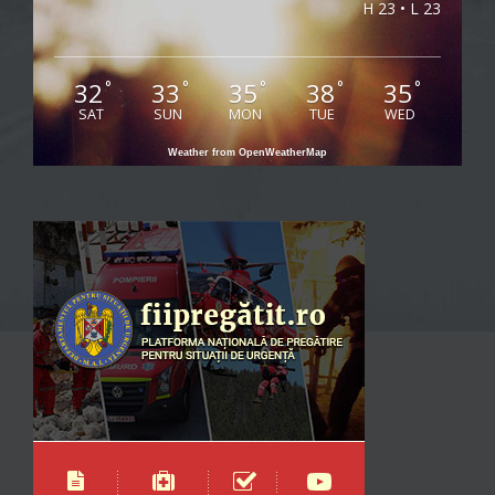
H 23 • L 23
32
33
35
38
35
°
°
°
°
°
SAT
SUN
MON
TUE
WED
Weather from OpenWeatherMap