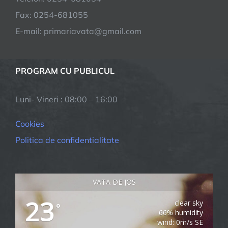
activitatii
Fax: 0254-681055
crescatorilor
E-mail: primariavata@gmail.com
din
sectorul
bovin,
PROGRAM CU PUBLICUL
in
contextul
crizei
Luni- Vineri : 08:00 – 16:00
economice
generate
Cookies
de
Politica de confidentialitate
pandemia
COVID-
19
VATA DE JOS
23
clear sky
°
66% humidity
wind: 0m/s SE