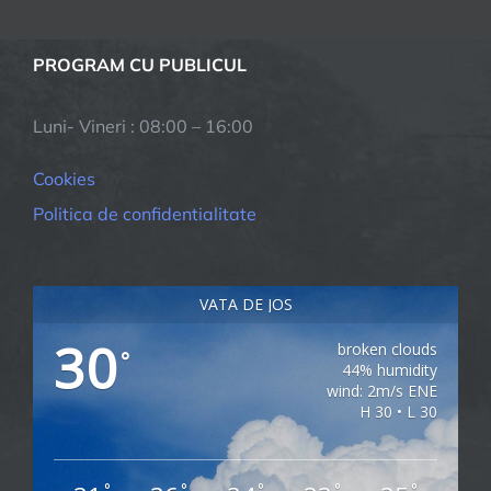
PROGRAM CU PUBLICUL
Luni- Vineri : 08:00 – 16:00
Cookies
Politica de confidentialitate
VATA DE JOS
30
broken clouds
°
44% humidity
wind: 2m/s ENE
H 30 • L 30
°
°
°
°
°