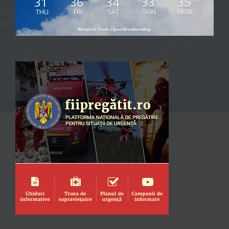
31
36
34
33
35
THU
FRI
SAT
SUN
MON
Weather from OpenWeatherMap