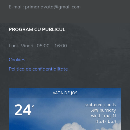
E-mail: primariavata@gmail.com
PROGRAM CU PUBLICUL
Luni- Vineri : 08:00 – 16:00
Cookies
Politica de confidentialitate
VATA DE JOS
24
scattered clouds
°
59% humidity
wind: 1m/s N
H 24 • L 24