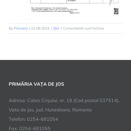
pentru
By
Primaria
|
01.08.2024
|
Știri
|
Comentariile sunt închise
PESTA
LA
RUMEGĂTOARE
MICI-
MASURI
PRIMĂRIA VAȚA DE JOS
Adresa: Calea Crişului, nr. 18 (Cod postal:337514),
Vata de Jos, Jud. Hunedoara, Romania
Telefon: 0254-681054
Fax: 0254-681055