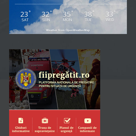
23
32
35
38
33
°
°
°
°
°
SAT
SUN
MON
TUE
WED
Weather from OpenWeatherMap