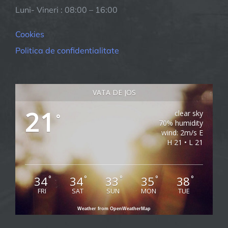
Luni- Vineri : 08:00 – 16:00
Cookies
Politica de confidentialitate
VATA DE JOS
21
clear sky
°
70% humidity
wind: 2m/s E
H 21 • L 21
34
34
33
35
38
°
°
°
°
°
FRI
SAT
SUN
MON
TUE
Weather from OpenWeatherMap