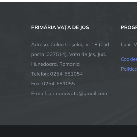
AC
MA
PE
PRIMĂRIA VAȚA DE JOS
PROGR
PR
CE
CO
Adresa: Calea Crişului, nr. 18 (Cod
Luni- V
VA
postal:337514), Vata de Jos, Jud.
DE
Cookie
Hunedoara, Romania
JOS
Politic
IMP
Telefon: 0254-681054
VIR
Fax: 0254-681055
COV
E-mail: primariavata@gmail.com
19