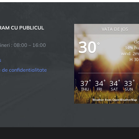
ORDAREA
STILOR
NTRU
AM CU PUBLICUL
OTECTIA
VATA DE JOS
TATENILOR
30
cl
MUNEI
°
ineri : 08:00 – 16:00
34% hu
TA
wind: 2m
H 30
s
a de confidentialitate
OTRIVA
USULUI
37
34
34
33
°
°
°
°
ID-
THU
FRI
SAT
SUN
Weather from OpenWeatherMap