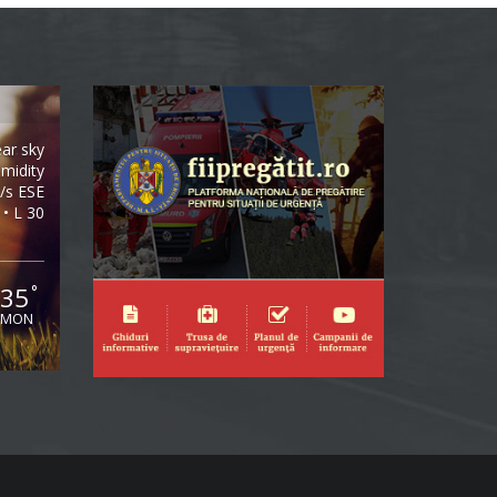
ear sky
midity
/s ESE
 • L 30
35
°
MON