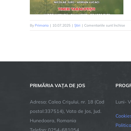
pen
By
Primaria
|
10.07.2025
|
Știri
|
Comentariile sunt închise
Săr
Tar
PRIMĂRIA VAȚA DE JOS
PROGR
Adresa: Calea Crişului, nr. 18 (Cod
Luni- V
postal:337514), Vata de Jos, Jud.
Cookie
Hunedoara, Romania
Politic
Telefon: 0254-681054