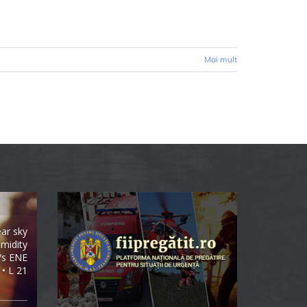
Mai mult
ear sky
midity
/s ENE
 • L 21