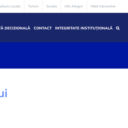
ultura Locala
Turism
Scoala
Info Alegeri
Hărți interactive
Ă DECIZIONALĂ
CONTACT
INTEGRITATE INSTITUȚIONALĂ
ui