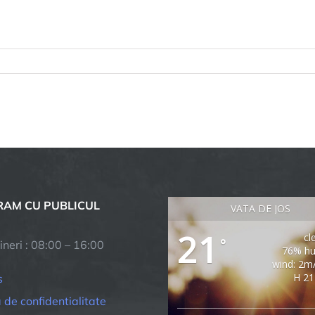
tru
bătoarea
agotului
AM CU PUBLICUL
VATA DE JOS
21
cl
°
ineri : 08:00 – 16:00
76% hu
wind: 2m
H 21
s
a de confidentialitate