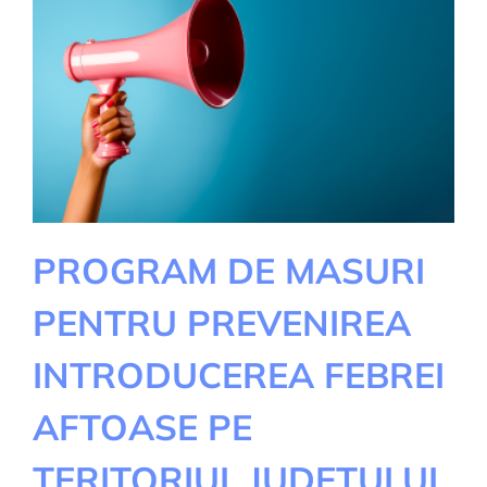
PROGRAM DE MASURI
PENTRU PREVENIREA
INTRODUCEREA FEBREI
AFTOASE PE
TERITORIUL JUDETULUI