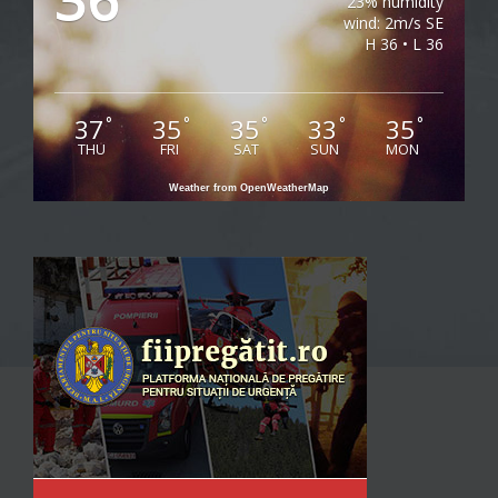
23% humidity
wind: 2m/s SE
H 36 • L 36
37
35
35
33
35
°
°
°
°
°
THU
FRI
SAT
SUN
MON
Weather from OpenWeatherMap