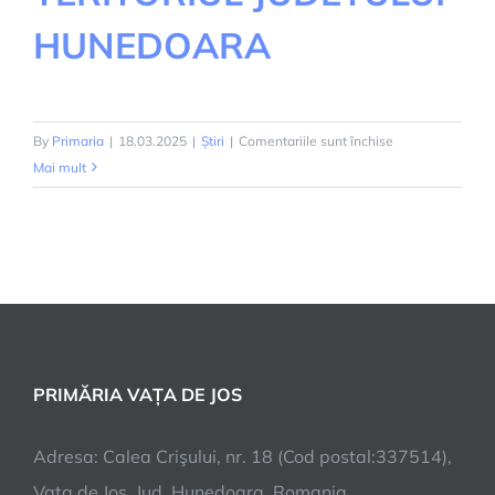
HUNEDOARA
pentru
By
Primaria
|
18.03.2025
|
Știri
|
Comentariile sunt închise
PROGRAM
Mai mult
DE
MASURI
PENTRU
PREVENIREA
INTRODUCEREA
FEBREI
AFTOASE
PE
PRIMĂRIA VAȚA DE JOS
TERITORIUL
JUDETULUI
Adresa: Calea Crişului, nr. 18 (Cod postal:337514),
HUNEDOARA
Vata de Jos, Jud. Hunedoara, Romania