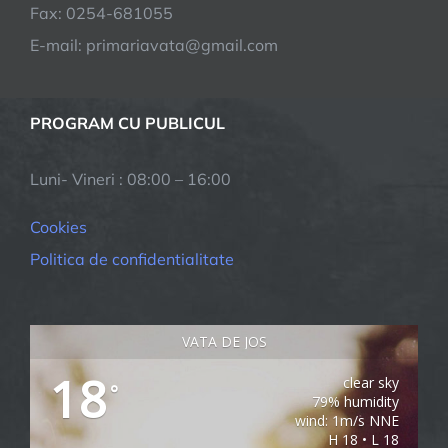
Fax: 0254-681055
E-mail: primariavata@gmail.com
PROGRAM CU PUBLICUL
Luni- Vineri : 08:00 – 16:00
Cookies
Politica de confidentialitate
VATA DE JOS
18
clear sky
°
79% humidity
wind: 1m/s NNE
H 18 • L 18