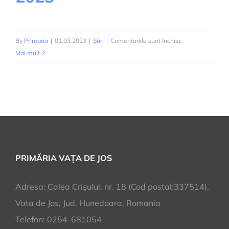
pentru
By
Primaria
|
01.03.2023
|
Știri
|
Comentariile sunt închise
PROGRAMĂRI
Mai mult
APIA
2023
PRIMĂRIA VAȚA DE JOS
Adresa: Calea Crişului, nr. 18 (Cod postal:337514),
Vata de Jos, Jud. Hunedoara, Romania
Telefon: 0254-681054