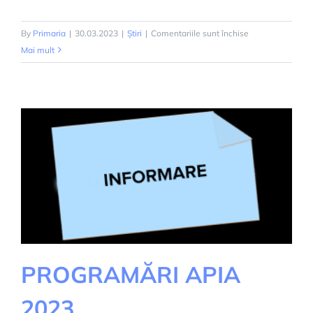
pentru
By
Primaria
|
30.03.2023
|
Știri
|
Comentariile sunt închise
INCENDIILE
Mai mult
DE
VEGETAȚIE
USCATA
ESTE
INTERZIS!
PROGRAMĂRI APIA
2023