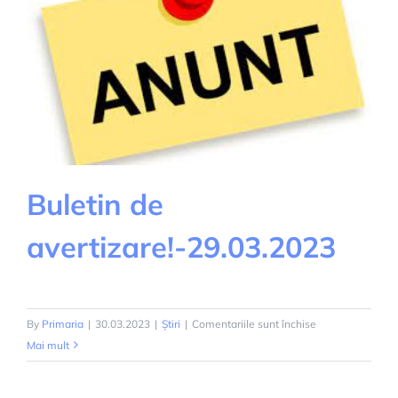
Buletin de
avertizare!-29.03.2023
pentru
By
Primaria
|
30.03.2023
|
Știri
|
Comentariile sunt închise
Buletin
Mai mult
de
avertizare!-29.0