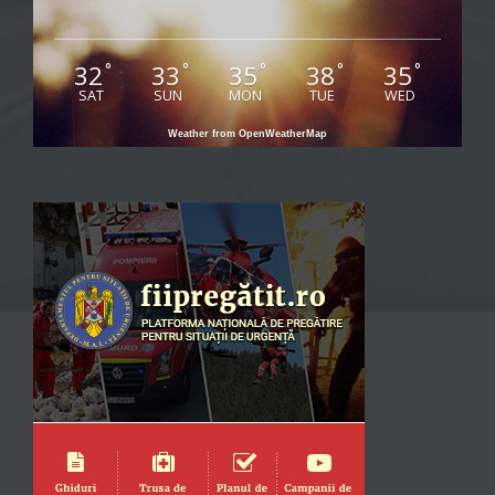
32
33
35
38
35
°
°
°
°
°
SAT
SUN
MON
TUE
WED
Weather from OpenWeatherMap