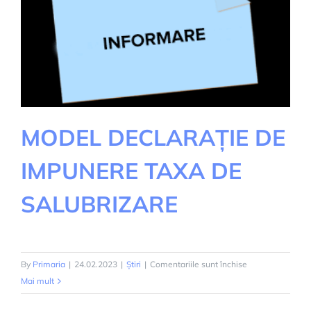
MODEL DECLARAȚIE DE
IMPUNERE TAXA DE
SALUBRIZARE
pentru
By
Primaria
|
24.02.2023
|
Știri
|
Comentariile sunt închise
MODEL
Mai mult
DECLARAȚIE