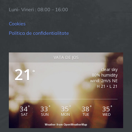
Luni- Vineri : 08:00 – 16:00
Cookies
Politica de confidentialitate
VATA DE JOS
21
clear sky
°
80% humidity
wind: 2m/s NE
H 21 • L 21
34
33
35
38
35
°
°
°
°
°
SAT
SUN
MON
TUE
WED
Weather from OpenWeatherMap