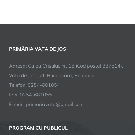
DE
IMPUNERE
TAXA
DE
SALUBRIZARE
PRIMĂRIA VAȚA DE JOS
Adresa: Calea Crişului, nr. 18 (Cod postal:337514),
Vata de Jos, Jud. Hunedoara, Romania
Telefon: 0254-681054
Fax: 0254-681055
E-mail: primariavata@gmail.com
PROGRAM CU PUBLICUL