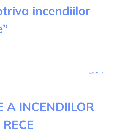
riva incendiilor
e”
Mai mult
 A INCENDIILOR
 RECE