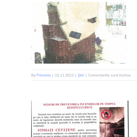
pen
By
Primaria
|
15.11.2022
|
Știri
|
Comentariile sunt închise
Mas
de
apă
împ
ince
pe
tim
sez