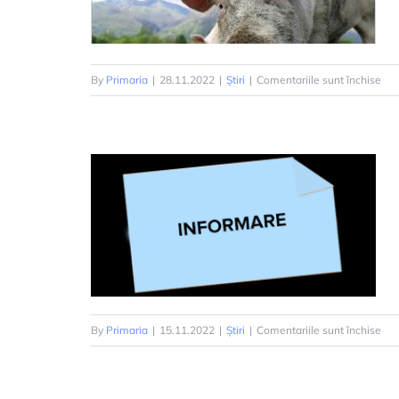
pen
By
Primaria
|
28.11.2022
|
Știri
|
Comentariile sunt închise
PL
DE
MA
CO
SI
PES
PO
AF
pen
By
Primaria
|
15.11.2022
|
Știri
|
Comentariile sunt închise
CU
ASI
MA