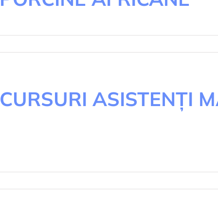
tru
ANUL
SURI PENTRU
NTROLUL
CURSURI ASISTENȚI 
 COMBATEREA
TEI
RCINE
RICANE
tru
RSURI
STENȚI
TERNALI