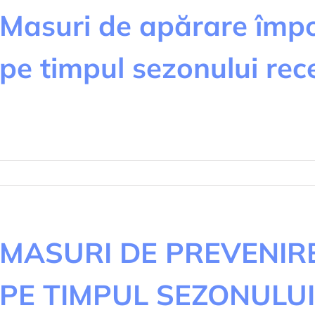
Masuri de apărare împot
pe timpul sezonului rec
tru
uri
rare
otriva
MASURI DE PREVENIRE
ndiilor
PE TIMPUL SEZONULUI
pul
onului