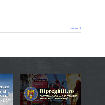
Mai mult
clouds
midity
m/s NE
 • L 27