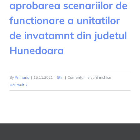
aprobarea scenariilor de
functionare a unitatilor
de invatamnt din judetul
Hunedoara
pentru
By
Primaria
|
15.11.2021
|
Știri
|
Comentariile sunt închise
HOTARARE
Mai mult
privind
aprobarea
scenariilor
de
functionare
a
unitatilor