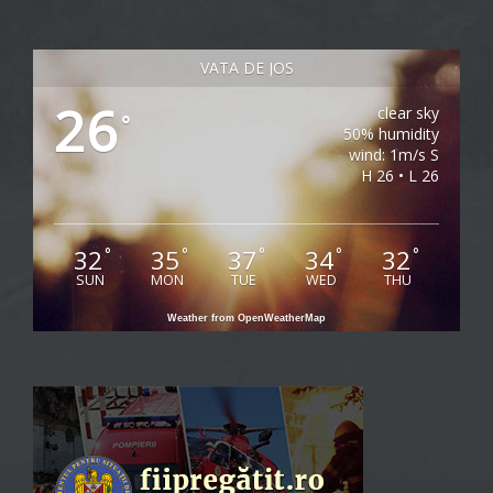
VATA DE JOS
26
clear sky
°
50% humidity
wind: 1m/s S
H 26 • L 26
32
35
37
34
32
°
°
°
°
°
SUN
MON
TUE
WED
THU
Weather from OpenWeatherMap