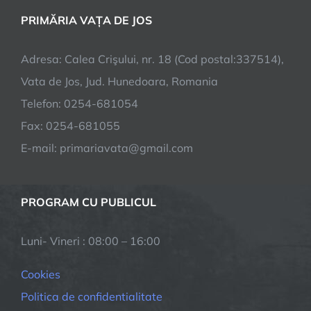
de
PRIMĂRIA VAȚA DE JOS
invatamnt
din
Adresa: Calea Crişului, nr. 18 (Cod postal:337514),
judetul
Hunedoara
Vata de Jos, Jud. Hunedoara, Romania
Telefon: 0254-681054
Fax: 0254-681055
E-mail: primariavata@gmail.com
PROGRAM CU PUBLICUL
Luni- Vineri : 08:00 – 16:00
Cookies
Politica de confidentialitate