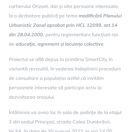
cartierului Orizont, dar și alte persoane interesate,
la o dezbatere publică pe tema
modificării Planului
Urbanistic Zonal aprobat prin HCL 12099, art.14
din 28.04.2000
, pentru reglementare funcțiuni noi
de
educație, agrement și locuințe colective
.
Proiectul se află depus la primăria SmartCity în
variantă revizuită, în vederea îndeplinirii procedurii
de consultare a populației astfel că invităm
persoanele interesate să participe activ la
dezvoltarea orașului.
Întâlnirea va avea loc în sala de ședințe de la etajul
3 din sediul Principal, strada Calea Dumbrăvii,
Nr.5A, în data de 30 august 2023, la ora 14.00.