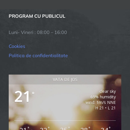
PROGRAM CU PUBLICUL
Luni- Vineri : 08:00 – 16:00
Cookies
Politica de confidentialitate
VATA DE JOS
21
clear sky
°
69% humidity
wind: 1m/s NNE
H 21 • L 21
°
°
°
°
°