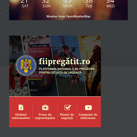
21
32
35
38
34
SAT
SUN
MON
TUE
WED
Weather from OpenWeatherMap